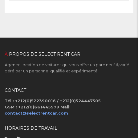
À
PROPOS DE SELECT RENT CAR
Agence location de voitures qui vous offre un parc neuf & varié
géré par un personnel qualifié et expérimenté.
CONTACT
Tél : +212(0)522390016 / +212(0)524447505
GSM : +212(0)661445979
Mail:
contact@selectrentcar.com
HORAIRES DE TRAVAIL