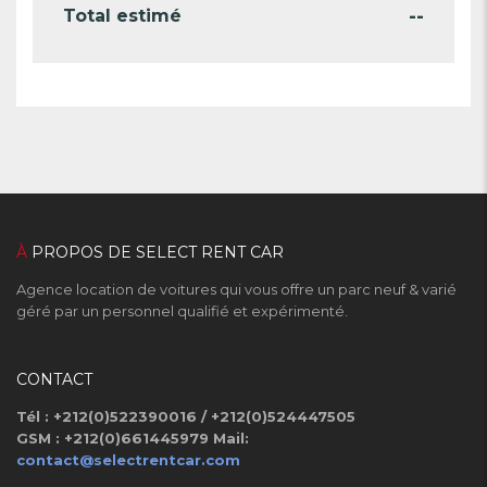
--
Total estimé
À
PROPOS DE SELECT RENT CAR
Agence location de voitures qui vous offre un parc neuf & varié
géré par un personnel qualifié et expérimenté.
CONTACT
Tél : +212(0)522390016 / +212(0)524447505
GSM : +212(0)661445979
Mail:
contact@selectrentcar.com