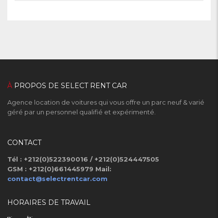
À
PROPOS DE SELECT RENT CAR
Agence location de voitures qui vous offre un parc neuf & varié
géré par un personnel qualifié et expérimenté.
CONTACT
Tél : +212(0)522390016 / +212(0)524447505
GSM : +212(0)661445979
Mail:
contact@selectrentcar.com
HORAIRES DE TRAVAIL