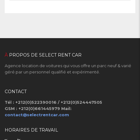
À
PROPOS DE SELECT RENT CAR
Agence location de voitures qui vous offre un parc neuf & varié
géré par un personnel qualifié et expérimenté.
CONTACT
Tél : +212(0)522390016 / +212(0)524447505
GSM : +212(0)661445979
Mail:
contact@selectrentcar.com
HORAIRES DE TRAVAIL