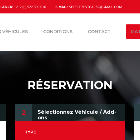
BLANCA
: +212 (0) 522 390 016
E-MAIL
: SELECTRENTCAR82@GMAIL.COM
 VÉHICULES
CONDITIONS
CONTACT
MA 
RÉSERVATION
2
Sélectionnez Véhicule / Add-
ons
TYPE
--