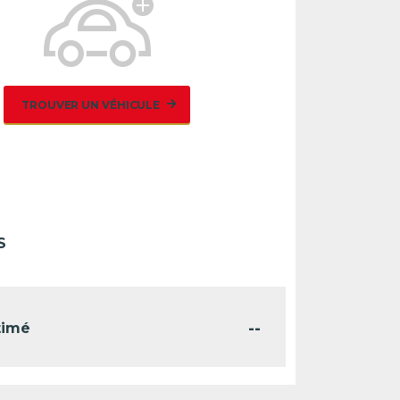
TROUVER UN VÉHICULE
S
--
timé