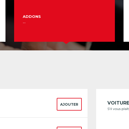
ADDONS
--
VOITUR
AJOUTER
S'il vous pla