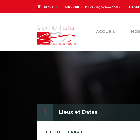
MARRAKECH
: +212 (0) 524 447 505
CASA
FRENCH
▼
ACCUEIL
NOS
1
Lieux et Dates
LIEU DE DÉPART
--