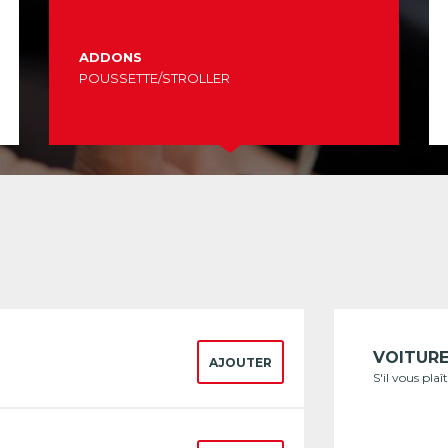
ADDONS
POUSSETTE/STROLLER
VOITUR
AJOUTER
S'il vous pla