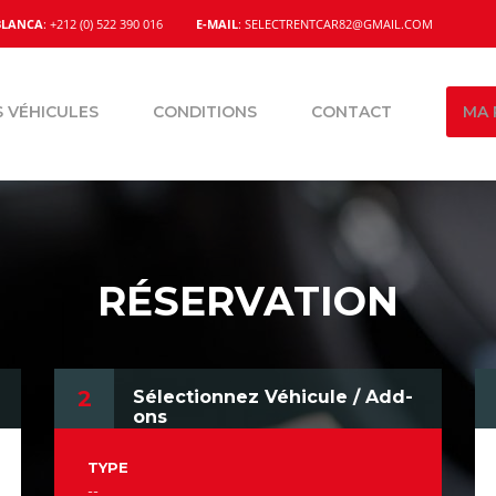
BLANCA
: +212 (0) 522 390 016
E-MAIL
: SELECTRENTCAR82@GMAIL.COM
 VÉHICULES
CONDITIONS
CONTACT
MA 
RÉSERVATION
2
Sélectionnez Véhicule / Add-
ons
TYPE
--