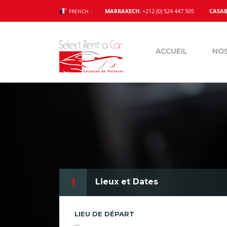
MARRAKECH
: +212 (0) 524 447 505
CASA
FRENCH
▼
ACCUEIL
NOS
1
Lieux et Dates
LIEU DE DÉPART
--