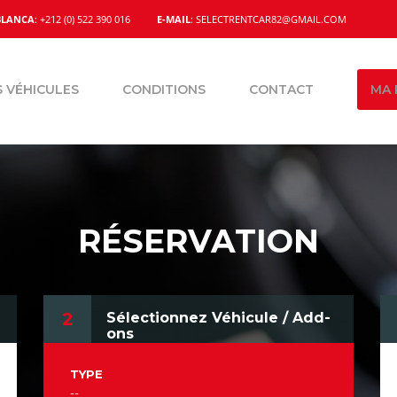
BLANCA
: +212 (0) 522 390 016
E-MAIL
: SELECTRENTCAR82@GMAIL.COM
 VÉHICULES
CONDITIONS
CONTACT
MA 
RÉSERVATION
2
Sélectionnez Véhicule / Add-
ons
TYPE
--