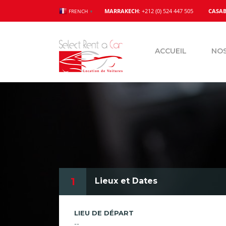
MARRAKECH
: +212 (0) 524 447 505
CASA
FRENCH
▼
ACCUEIL
NOS
1
Lieux et Dates
LIEU DE DÉPART
--