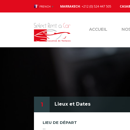
MARRAKECH
: +212 (0) 524 447 505
CASA
FRENCH
▼
ACCUEIL
NOS
1
Lieux et Dates
LIEU DE DÉPART
--