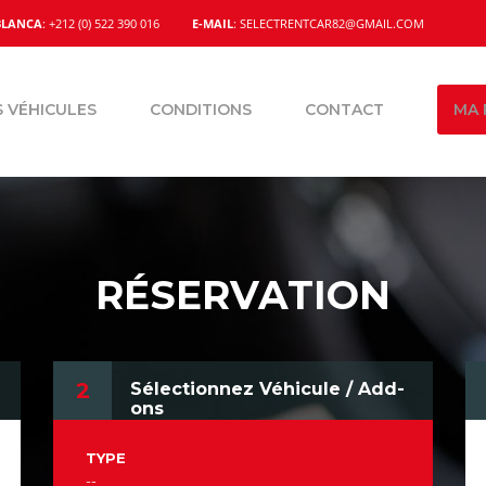
BLANCA
: +212 (0) 522 390 016
E-MAIL
: SELECTRENTCAR82@GMAIL.COM
 VÉHICULES
CONDITIONS
CONTACT
MA 
RÉSERVATION
2
Sélectionnez Véhicule / Add-
ons
TYPE
--